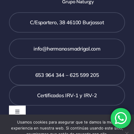
C/Espartero, 38 46100 Burjassot
info@hermanosmadrigal.com
653 964 344 – 625 599 205
Certificados IRV-1 y IRV-2
Toggle
Navigation
Usamos cookies para asegurar que te damos la mejor
Política de privacidad
experiencia en nuestra web. Si continúas usando este sitio,