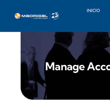
Saltar
INICIO
al
contenido
Manage Acco