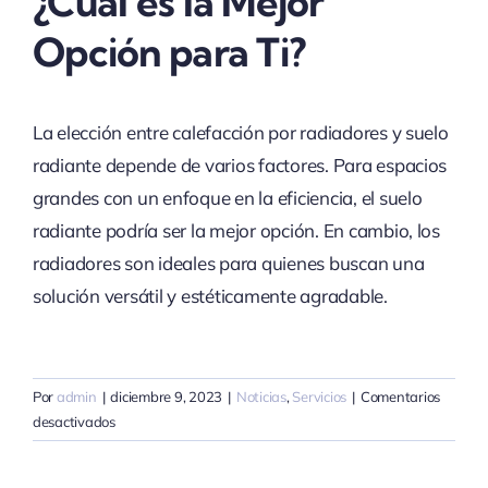
¿Cuál es la Mejor
Opción para Ti?
La elección entre calefacción por radiadores y suelo
radiante depende de varios factores. Para espacios
grandes con un enfoque en la eficiencia, el suelo
radiante podría ser la mejor opción. En cambio, los
radiadores son ideales para quienes buscan una
solución versátil y estéticamente agradable.
Por
admin
|
diciembre 9, 2023
|
Noticias
,
Servicios
|
Comentarios
en
desactivados
La
Calidez