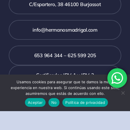
C/Espartero, 38 46100 Burjassot
info@hermanosmadrigal.com
653 964 344 – 625 599 205
Certificados IRV-1 y IRV-2
Usamos cookies para asegurar que te damos la mejor
experiencia en nuestra web. Si continúas usando este sitio,
Toggle
asumiremos que estás de acuerdo con ello.
Navigation
Aceptar
No
Política de privacidad
Política de privacidad
Condiciones de uso