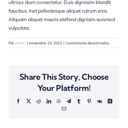
ultrices diam consectetur. Duis dignissim blandit
faucibus. Inet pellentesque aliquet rutrum eros.
Aliquam aliquet mauris eleifend dignisim euismod
vulputate.
en
Por
admin
|
noviembre 15, 2023
|
Comentarios desactivados
How
can
I
build
Share This Story, Choose
a
strong
Your Platform!
brand
for
Facebook
X
Reddit
LinkedIn
WhatsApp
Telegram
Tumblr
Pinterest
Vk
Xing
my
business?
Correo
electrónico