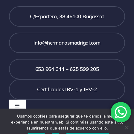
C/Espartero, 38 46100 Burjassot
info@hermanosmadrigal.com
653 964 344 – 625 599 205
Certificados IRV-1 y IRV-2
Toggle
Navigation
Usamos cookies para asegurar que te damos la mejor
Política de privacidad
experiencia en nuestra web. Si continúas usando este sitio,
asumiremos que estás de acuerdo con ello.