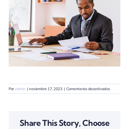
en
Por
admin
|
noviembre 17, 2023
|
Comentarios desactivados
Ads
and
other
marketing
Share This Story, Choose
materials