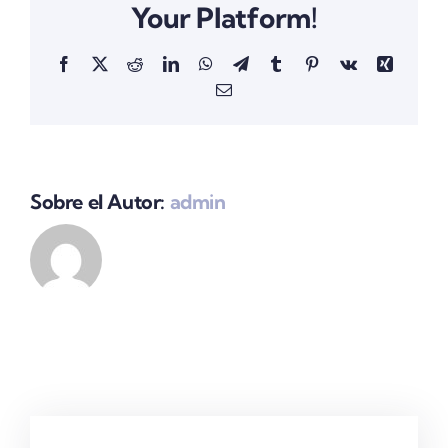
Your Platform!
Facebook
X
Reddit
LinkedIn
WhatsApp
Telegram
Tumblr
Pinterest
Vk
Xing
Correo
electrónico
Sobre el Autor:
admin