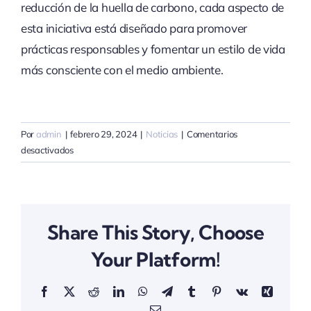
reducción de la huella de carbono, cada aspecto de
esta iniciativa está diseñado para promover
prácticas responsables y fomentar un estilo de vida
más consciente con el medio ambiente.
Por
admin
|
febrero 29, 2024
|
Noticias
|
Comentarios
en
desactivados
Avances
Sostenibles:
Instalación
Integral
Share This Story, Choose
de
Sistemas
Your Platform!
de
Calefacción,
Facebook
X
Reddit
LinkedIn
WhatsApp
Telegram
Tumblr
Pinterest
Vk
Xing
Gas,
Fontanería
Correo