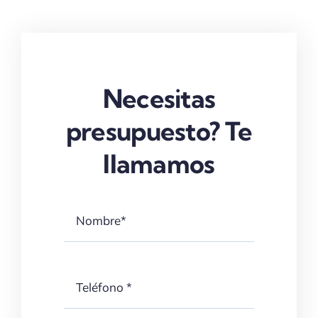
Confiabili
Hermanos
Para Tu
s
Madrigal
Hogar
l
Necesitas
presupuesto? Te
llamamos